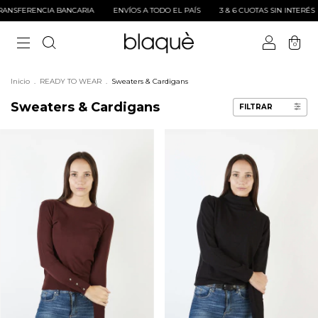
ENVÍOS A TODO EL PAÍS
3 & 6 CUOTAS SIN INTERÉS
10% OFF CON TRANSF
0
Inicio
.
READY TO WEAR
.
Sweaters & Cardigans
Sweaters & Cardigans
FILTRAR