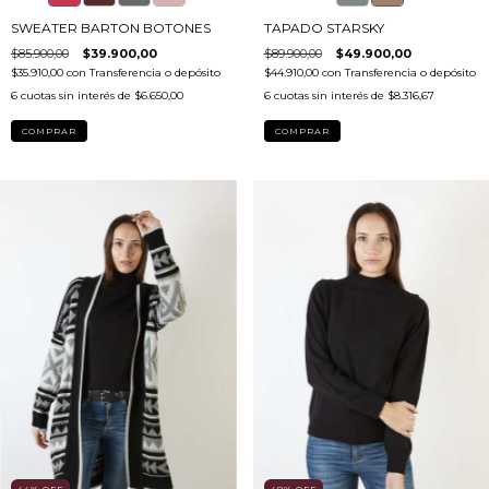
SWEATER BARTON BOTONES
TAPADO STARSKY
$85.900,00
$39.900,00
$89.900,00
$49.900,00
$35.910,00
con
Transferencia o depósito
$44.910,00
con
Transferencia o depósito
6
cuotas sin interés de
$6.650,00
6
cuotas sin interés de
$8.316,67
COMPRAR
COMPRAR