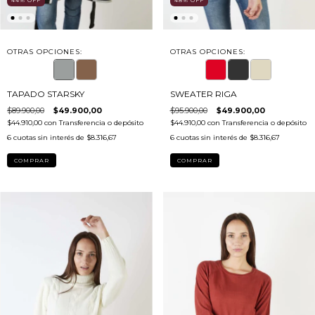
44
%
OFF
48
%
OFF
OTRAS OPCIONES:
OTRAS OPCIONES:
TAPADO STARSKY
SWEATER RIGA
$89.900,00
$49.900,00
$95.900,00
$49.900,00
$44.910,00
con
Transferencia o depósito
$44.910,00
con
Transferencia o depósito
6
cuotas sin interés de
$8.316,67
6
cuotas sin interés de
$8.316,67
COMPRAR
COMPRAR