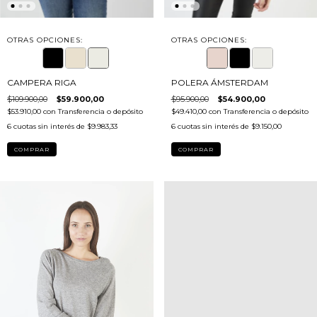
OTRAS OPCIONES:
OTRAS OPCIONES:
POLERA ÁMSTERDAM
CAMPERA RIGA
$95.900,00
$54.900,00
$109.900,00
$59.900,00
$49.410,00
con
Transferencia o depósito
$53.910,00
con
Transferencia o depósito
6
cuotas sin interés de
$9.150,00
6
cuotas sin interés de
$9.983,33
COMPRAR
COMPRAR