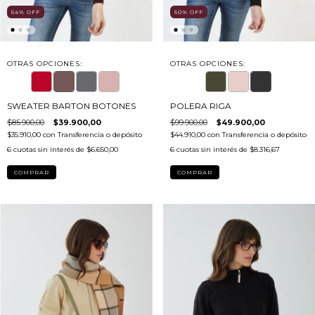
54
%
OFF
50
%
OFF
OTRAS OPCIONES:
OTRAS OPCIONES:
SWEATER BARTON BOTONES
POLERA RIGA
$85.900,00
$39.900,00
$99.900,00
$49.900,00
$35.910,00
con
Transferencia o depósito
$44.910,00
con
Transferencia o depósito
6
cuotas sin interés de
$6.650,00
6
cuotas sin interés de
$8.316,67
COMPRAR
COMPRAR