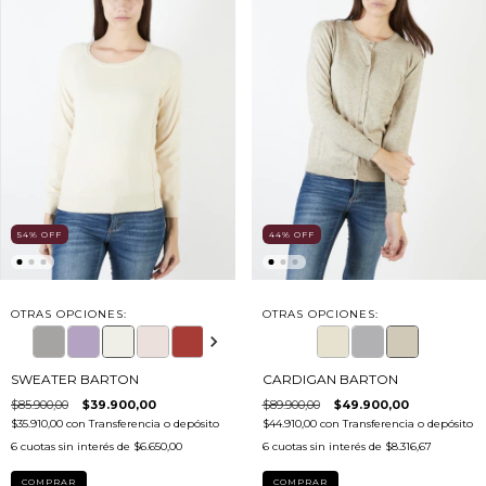
54
%
OFF
44
%
OFF
OTRAS OPCIONES:
OTRAS OPCIONES:
SWEATER BARTON
CARDIGAN BARTON
$85.900,00
$39.900,00
$89.900,00
$49.900,00
$35.910,00
con
Transferencia o depósito
$44.910,00
con
Transferencia o depósito
6
cuotas sin interés de
$6.650,00
6
cuotas sin interés de
$8.316,67
COMPRAR
COMPRAR