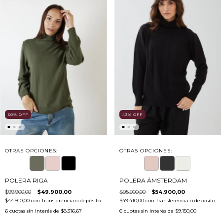
43
%
OFF
50
%
OFF
OTRAS OPCIONES:
OTRAS OPCIONES:
POLERA ÁMSTERDAM
POLERA RIGA
$95.900,00
$54.900,00
$99.900,00
$49.900,00
$49.410,00
con
Transferencia o depósito
$44.910,00
con
Transferencia o depósito
6
cuotas sin interés de
$9.150,00
6
cuotas sin interés de
$8.316,67