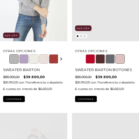
54
%
OFF
54
%
OFF
OTRAS OPCIONES:
OTRAS OPCIONES:
SWEATER BARTON
SWEATER BARTON BOTONES
$85.900,00
$39.900,00
$85.900,00
$39.900,00
$35.910,00
con
Transferencia o depósito
$35.910,00
con
Transferencia o depósito
6
cuotas sin interés de
$6.650,00
6
cuotas sin interés de
$6.650,00
COMPRAR
COMPRAR