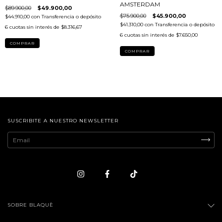
AMSTERDAM
$89.900,00
$49.900,00
$75.900,00
$45.900,00
$44.910,00
con
Transferencia o depósito
$41.310,00
con
Transferencia o depósito
6
cuotas sin interés de
$8.316,67
6
cuotas sin interés de
$7.650,00
COMPRAR
COMPRAR
SUSCRIBITE A NUESTRO NEWSLETTER
SOBRE BLAQUÈ