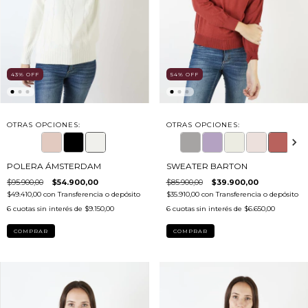
43
%
OFF
54
%
OFF
OTRAS OPCIONES:
OTRAS OPCIONES:
POLERA ÁMSTERDAM
SWEATER BARTON
$95.900,00
$54.900,00
$85.900,00
$39.900,00
$49.410,00
con
Transferencia o depósito
$35.910,00
con
Transferencia o depósito
6
cuotas sin interés de
$9.150,00
6
cuotas sin interés de
$6.650,00
COMPRAR
COMPRAR