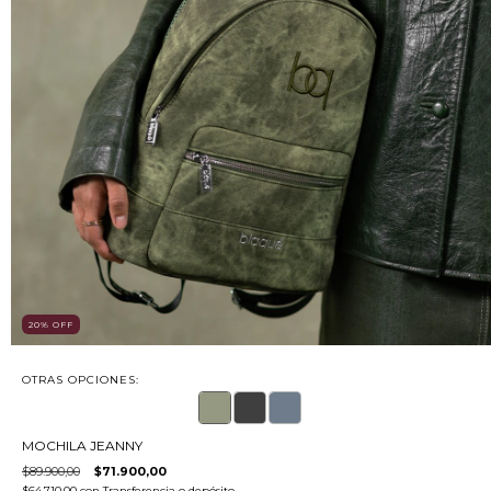
20
%
OFF
OTRAS OPCIONES:
MOCHILA JEANNY
$89.900,00
$71.900,00
$64.710,00
con
Transferencia o depósito