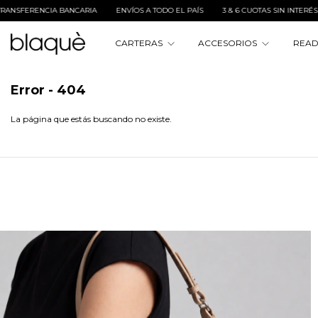
NCIA BANCARIA
ENVÍOS A TODO EL PAÍS
3 & 6 CUOTAS SIN INTERÉS
10% O
CARTERAS
ACCESORIOS
READ
Error - 404
La página que estás buscando no existe.