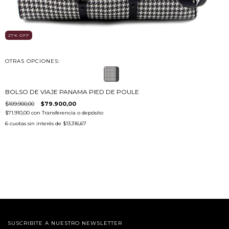
27
%
OFF
OTRAS OPCIONES:
BOLSO DE VIAJE PANAMA PIED DE POULE
$109.900,00
$79.900,00
$71.910,00
con
Transferencia o depósito
6
cuotas sin interés de
$13.316,67
SUSCRIBITE A NUESTRO NEWSLETTER