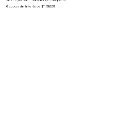
6
cuotas sin interés de
$11.983,33