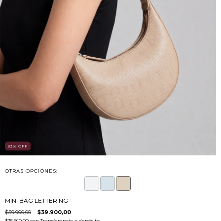
33
%
OFF
OTRAS OPCIONES:
MINI BAG LETTERING
$59.900,00
$39.900,00
$35.910,00
con
Transferencia o depósito