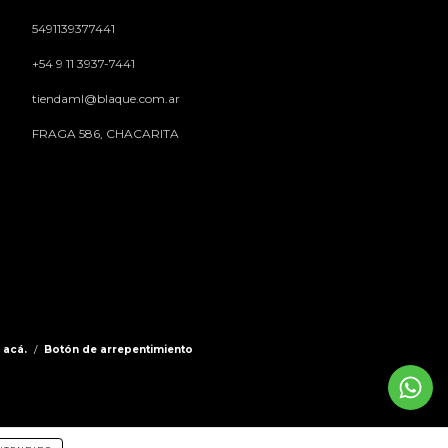
5491139377441
+54 9 11 3937-7441
tiendaml@blaque.com.ar
FRAGA 586, CHACARITA
 acá.
/
Botón de arrepentimiento