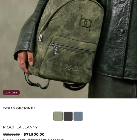
20
%
OFF
OTRAS OPCIONES:
MOCHILA JEANNY
$89.900,00
$71.900,00
$64.710,00
con
Transferencia o depósito