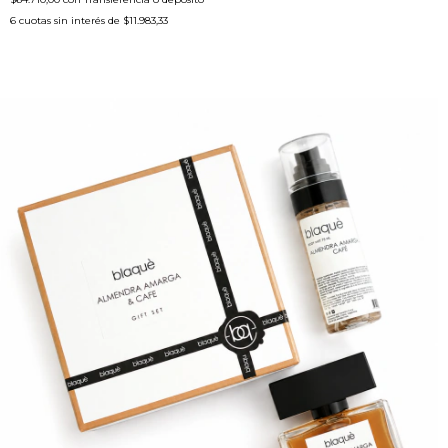
6
cuotas sin interés de
$11.983,33