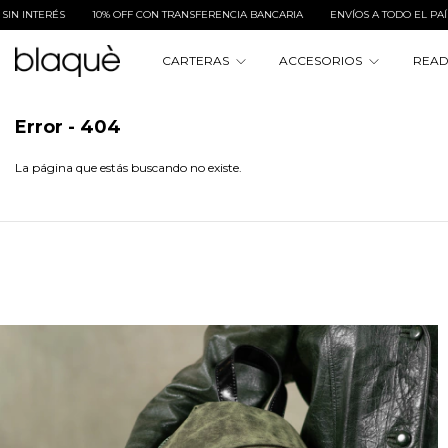
RÉS
10% OFF CON TRANSFERENCIA BANCARIA
ENVÍOS A TODO EL PAÍS
3 & 
CARTERAS
ACCESORIOS
READ
Error - 404
La página que estás buscando no existe.