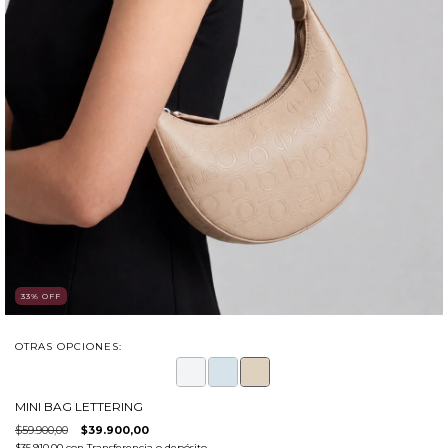
33
%
OFF
OTRAS OPCIONES:
MINI BAG LETTERING
$59.900,00
$39.900,00
$35.910,00
con
Transferencia o depósito