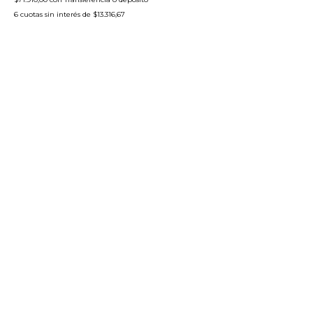
6
cuotas sin interés de
$13.316,67